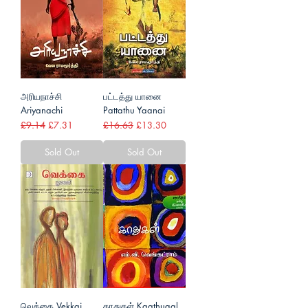
அரியநாச்சி
பட்டத்து யானை
Ariyanachi
Pattathu Yaanai
Regular Price
Sale Price
Regular Price
Sale Price
£9.14
£7.31
£16.63
£13.30
Sold Out
Sold Out
வெக்கை Vekkai
காதுகள் Kaathugal