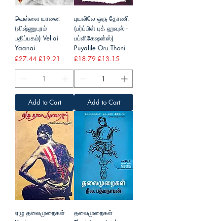
வெள்ளை யானை
புயலிலே ஒரு தோணி
(விஷ்ணுபுரம்
(பர்ப்பிள் புக் ஹவுஸ் -
பதிப்பகம்) Vellai
பப்ளிகேஷன்ஸ்)
Yaanai
Puyalile Oru Thoni
Regular Price
Sale Price
Regular Price
Sale Price
£27.44
£19.21
£18.79
£13.15
Add to Cart
Add to Cart
ஏழு தலைமுறைகள்
தலைமுறைகள்