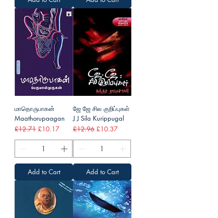
மாதொருபாகன்
ஜே ஜே சில குறிப்புகள்
Maathorupaagan
J J Sila Kurippugal
Regular Price
Sale Price
Regular Price
Sale Price
£12.71
£10.17
£12.96
£10.37
Add to Cart
Add to Cart