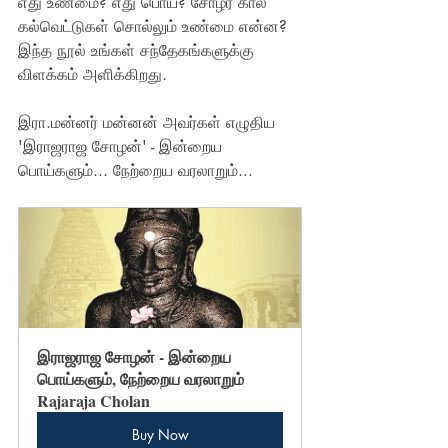
எது உண்மை? எது பொய்? சோழர் கால 
கல்வெட்டுகள் சொல்லும் உண்மை என்ன? 
இந்த நூல் உங்கள் சந்தேகங்களுக்கு 
விளக்கம் அளிக்கிறது.
இரா.மன்னர் மன்னன் அவர்கள் எழுதிய 
'இராஜராஜ சோழன்' - இன்றைய 
பொய்களும்... நேற்றைய வரலாறும்...
இராஜராஜ சோழன் - இன்றைய 
பொய்களும், நேற்றைய வரலாறும் 
Rajaraja Cholan
Buy Now