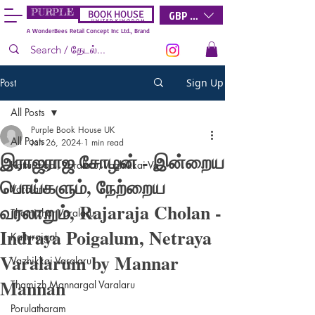
PURPLE
GBP (£)
BOOK HOUSE
U N I T E D K I N G D O M
A WonderBees Retail Concept Inc Ltd., Brand
Post
Sign Up
All Posts
Purple Book House UK
All Posts
Jan 26, 2024
1 min read
இராஜராஜ சோழன் - இன்றைய
Katturaigal, Varalaru, Vazhikkai Va
பொய்களும், நேற்றைய
Varalaru
வரலாறும், Rajaraja Cholan -
Thamizhar Varalaru
Indraya Poigalum, Netraya
Katturaigal
Varalarum by Mannar
Vazhikkai Varalaru
Mannan
Thamizh Mannargal Varalaru
Porulatharam