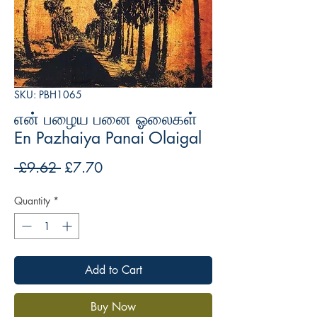
SKU: PBH1065
என் பழைய பனை ஓலைகள்
En Pazhaiya Panai Olaigal
Regular
Sale
 £9.62 
£7.70
Price
Price
Quantity
*
Add to Cart
Buy Now