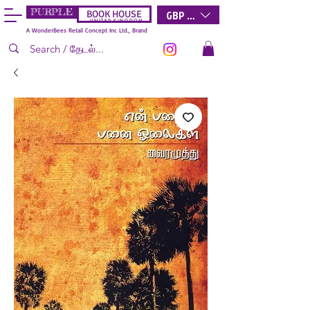
PURPLE
GBP (£)
BOOK HOUSE
U N I T E D K I N G D O M
A WonderBees Retail Concept Inc Ltd., Brand