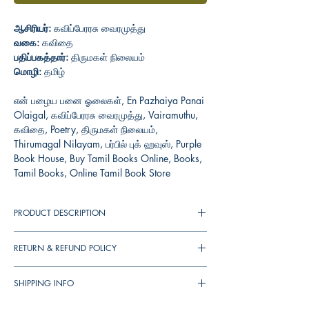
ஆசிரியர்:
கவிப்பேரரசு வைரமுத்து
வகை:
கவிதை
பதிப்பகத்தார்:
திருமகள் நிலையம்
மொழி:
தமிழ்
என் பழைய பனை ஓலைகள், En Pazhaiya Panai
Olaigal, கவிப்பேரரசு வைரமுத்து, Vairamuthu,
கவிதை, Poetry, திருமகள் நிலையம்,
Thirumagal Nilayam, பர்பில் புக் ஹவுஸ், Purple
Book House, Buy Tamil Books Online, Books,
Tamil Books, Online Tamil Book Store
PRODUCT DESCRIPTION
தடங்களைத் திரும்பிப் பார்க்கும் ஓர் அற்புதக்
RETURN & REFUND POLICY
கனவு. நம் நினைவில் ஆழக்கிடக்கும் முதல்
எழுத்தின் சிலிர்ப்பு. யாப்புத் தோப்பில் கூவிய
You can cancel your orders any time before it
இலக்கணக் குயில். எத்தனையோ மாற்றம் பெற்று
SHIPPING INFO
shipped. We will refund the full amount to you.
வ்விட்டலாம் முதல் மீசை அரும்பிப் பார்த்த
If the books received in damaged condition,
https://www.purplebookhouse.co.uk/shippin