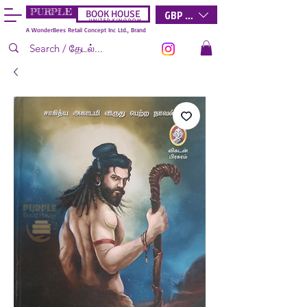
PURPLE
GBP (£)
BOOK HOUSE
U N I T E D K I N G D O M
A WonderBees Retail Concept Inc Ltd., Brand