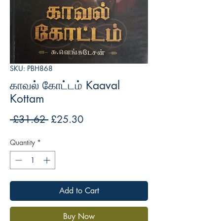
SKU: PBH868
காவல் கோட்டம் Kaaval
Kottam
Regular
Sale
 £31.62 
£25.30
Price
Price
Quantity
*
Add to Cart
Buy Now