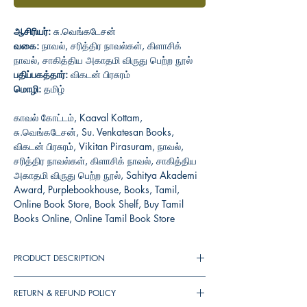
ஆசிரியர்:
சு.வெங்கடேசன்
வகை:
நாவல், சரித்திர நாவல்கள், கிளாசிக்
நாவல், சாகித்திய அகாதமி விருது பெற்ற நூல்
பதிப்பகத்தார்:
விகடன் பிரசுரம்
மொழி:
தமிழ்
காவல் கோட்டம், Kaaval Kottam,
சு.வெங்கடேசன், Su. Venkatesan Books,
விகடன் பிரசுரம், Vikitan Pirasuram, நாவல்,
சரித்திர நாவல்கள், கிளாசிக் நாவல், சாகித்திய
அகாதமி விருது பெற்ற நூல், Sahitya Akademi
Award, Purplebookhouse, Books, Tamil,
Online Book Store, Book Shelf, Buy Tamil
Books Online, Online Tamil Book Store
PRODUCT DESCRIPTION
இந்திய அரசு இலக்கியத்துக்கு வழங்கும் உயரிய
RETURN & REFUND POLICY
விருதான சாகித்ய அகடாமி விருது பெற்ற நாவல்.