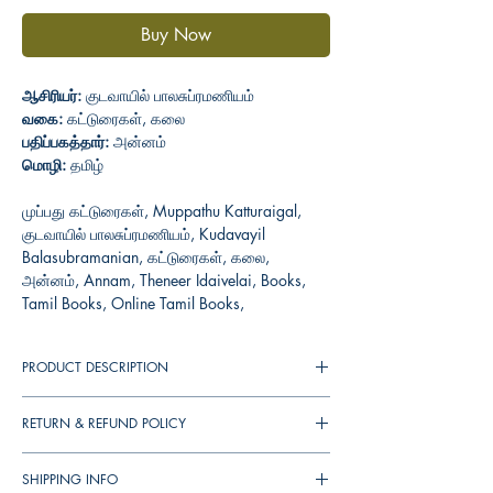
Buy Now
ஆசிரியர்:
குடவாயில் பாலசுப்ரமணியம்
வகை:
கட்டுரைகள், கலை
பதிப்பகத்தார்:
அன்னம்
மொழி:
தமிழ்
முப்பது கட்டுரைகள், Muppathu Katturaigal,
குடவாயில் பாலசுப்ரமணியம், Kudavayil
Balasubramanian, கட்டுரைகள், கலை,
அன்னம், Annam, Theneer Idaivelai, Books,
Tamil Books, Online Tamil Books,
PRODUCT DESCRIPTION
கோவை மாநகரிலிருந்து வெளிவந்த ரசனை எனும்
RETURN & REFUND POLICY
திங்கள் இதழில் 2006ஆம் ஆண்டிலிருந்து 2011
வரை திங்கள்தோறும் தமிழின் இன் சுவையோடு
You can cancel your orders any time before it
கலையியலின் கவினுறு படைப்புக்கள் பற்றிய
SHIPPING INFO
shipped. We will refund the full amount to you.