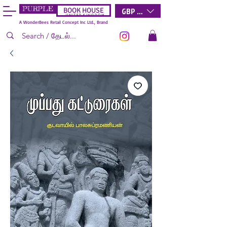
PURPLE
GBP (£)
BOOK HOUSE
U N I T E D K I N G D O M
A WonderBees Retail Concept Inc Ltd., Brand