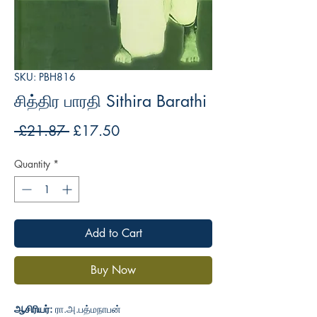
SKU: PBH816
சித்திர பாரதி Sithira Barathi
Regular
Sale
 £21.87 
£17.50
Price
Price
Quantity
*
Add to Cart
Buy Now
ஆசிரியர்:
ரா.அ.பத்மநாபன்