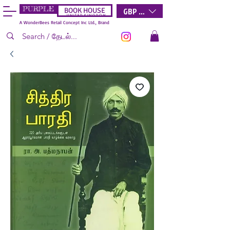
PURPLE
GBP (£)
BOOK HOUSE
U N I T E D K I N G D O M
A WonderBees Retail Concept Inc Ltd., Brand